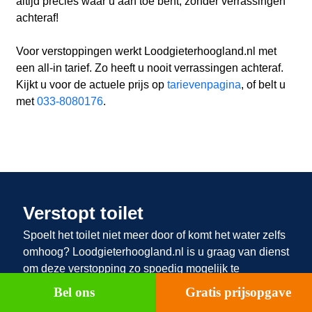
altijd precies waar u aan toe bent, zonder verrassingen
achteraf!
Voor verstoppingen werkt Loodgieterhoogland.nl met
een all-in tarief. Zo heeft u nooit verrassingen achteraf.
Kijkt u voor de actuele prijs op
tarievenpagina
, of belt u
met
033-8080176
.
Verstopt toilet
Spoelt het toilet niet meer door of komt het water zelfs
omhoog? Loodgieterhoogland.nl
is u graag van dienst
om deze verstopping zo spoedig mogelijk te
verhelpen. Een verstopt toilet kan een ware
Bel ons
Gratis prijsopgave
nachtmerrie zijn. Buiten dat het toilet niet meer